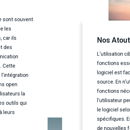
e sont souvent
e les
 car ils
Nos Atou
et des
L'utilisation c
nication
fonctions esse
. Cette
logiciel est fac
 l'intégration
source. En n'ut
ons open
fonctions néc
lisateurs la
l'utilisateur p
es outils qui
le logiciel se
à leurs
spécifiques. 
de nouvelles f