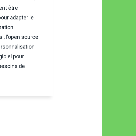
ent être
our adapter le
isation
si, l'open source
rsonnalisation
giciel pour
besoins de